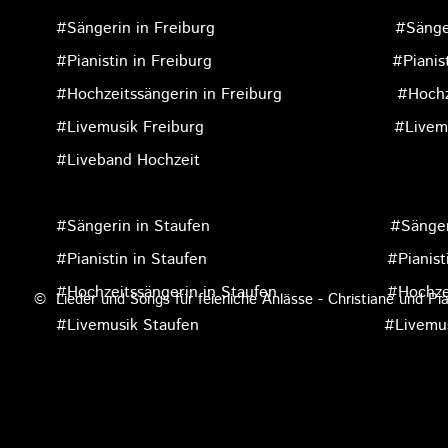
#Sängerin in Freiburg #Sängerin i
#Pianistin in Freiburg #Pianistin 
#Hochzeitssängerin in Freiburg #Hochzeitssä
#Livemusik Freiburg #Livemusik
#Liveband Hochzeit
#Sängerin in Staufen #Sängerin in 
#Pianistin in Staufen #Pianistin in 
#Hochzeitssängerin in Staufen #Hochzeitssä
© Lieder und Songs für feierliche Anlässe - Christiane und Pi
#Livemusik Staufen #Livemusik in 